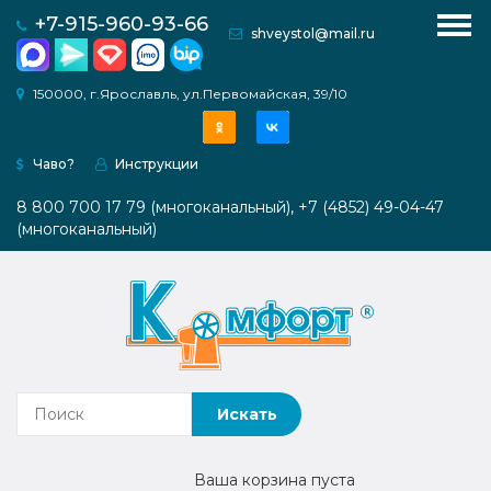
для рукоделия (квилтинг, пэчворк, крой)
+7-915-960-93-66
shveystol@mail.ru
с увеличенным проемом под оверлок
Модульные платформы
Комфорт PRO 1
О
150000, г.Ярославль, ул.Первомайская, 39/10
компании
Комфорт PRO 2
Веерная система ТВИСТ
Чаво?
Инструкции
Каталог
ШКАФЫ
Системы хранения
8 800 700 17 79 (многоканальный), +7 (4852) 49-04-47
Как
(многоканальный)
Мебель для вязальной техники
купить
Раскройные столы
Инструкции
Медиагалерея
Контакты
Наши
Ваша корзина пуста