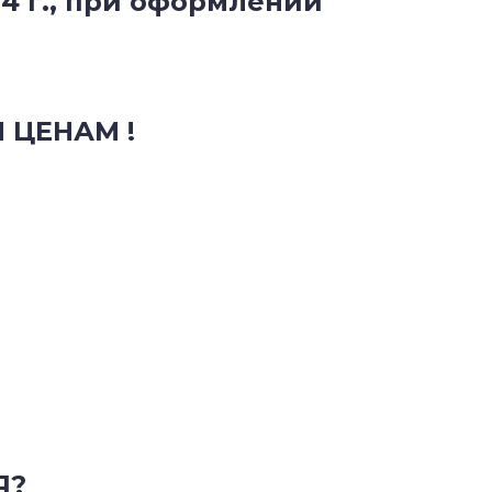
4 г., при оформлении
 ЦЕНАМ !
Я?