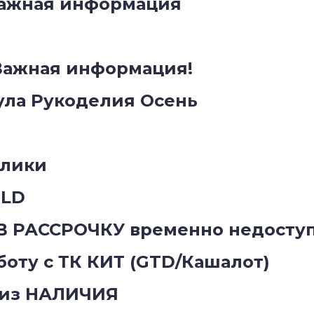
Важная информация
Важная информация!
ула Рукоделия Осень
олики
OLD
 В РАССРОЧКУ временно недосту
оту с ТК КИТ (GTD/Кашалот)
 из НАЛИЧИЯ