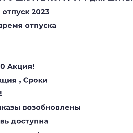
отпуск 2023
время отпуска
00 Акция!
кция , Сроки
!
аказы возобновлены
вь доступна