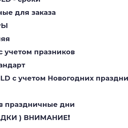
ые для заказа
РЫ
няя
с учетом празников
андарт
LD c учетом Новогодних праздн
в праздничные дни
АДКИ ) ВНИМАНИЕ❗