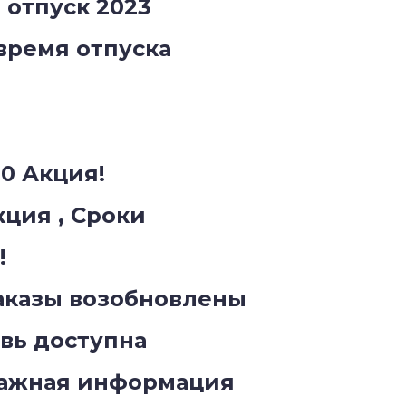
отпуск 2023
время отпуска
00 Акция!
кция , Сроки
!
аказы возобновлены
вь доступна
Важная информация