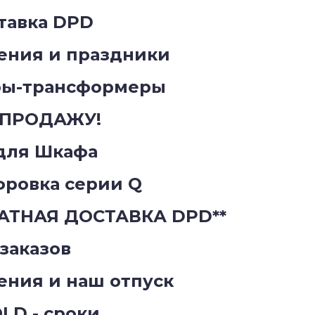
тавка DPD
ения и праздники
фы-трансформеры
СПРОДАЖУ!
для Шкафа
ровка серии Q
АТНАЯ ДОСТАВКА DPD**
заказов
ения и наш отпуск
LD - сроки