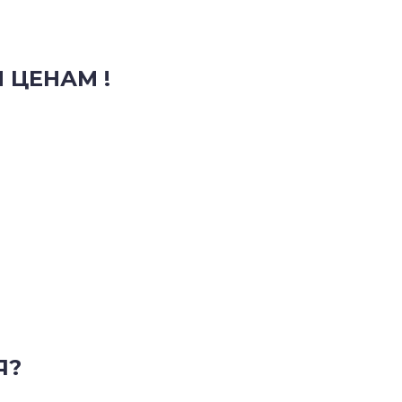
 ЦЕНАМ !
Я?