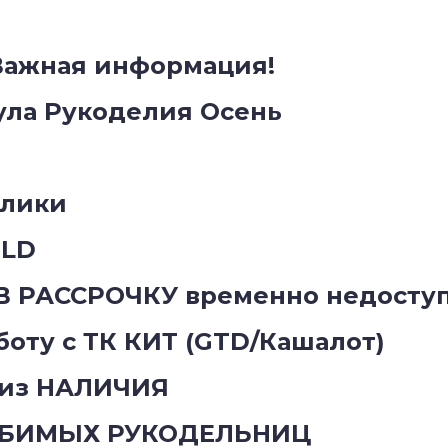
Важная информация!
ула Рукоделия Осень
олики
OLD
 В РАССРОЧКУ временно недосту
оту с ТК КИТ (GTD/Кашалот)
 из НАЛИЧИЯ
ЮБИМЫХ РУКОДЕЛЬНИЦ