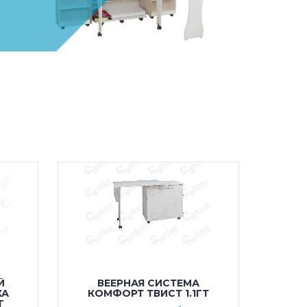
Й
ВЕЕРНАЯ СИСТЕМА
СТ
КА
КОМФОРТ ТВИСТ 1.1ГТ
МА
T