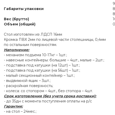
9
Габариты упаковки
8
8
Вес (брутто)
1
Объем (общий)
0
Стол изготовлен из ЛДСП 16мм
Кромка ПВХ 2мм по лицевой части столешницы, 0,4мм
по остальным поверхностям.
Наполнение:
- механизм подъема 10-17кг – 1шт.;
- навесные контейнеры: большие – 4шт., малые – 2шт.;
- подставка под катушки (на 12шт) – 1шт.;
- подставка под катушки (на 56шт) – 1шт.;
- малый секционный контейнер – 1шт.;
- выдвижной ящик – 3шт.;
- раскройная поверхность;
- колеса: со стопором – 4шт., без стопора – 4шт.
Срок изготовления (без учета срока доставки):
-
до 35дн с момента поступления оплаты на р/с
Гарантия:
- на стол – 24мес.;