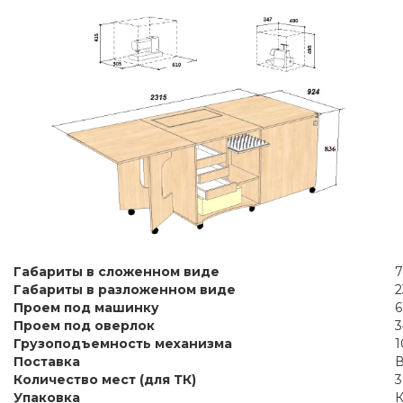
Габариты в сложенном виде
7
Габариты в разложенном виде
2
Проем под машинку
6
Проем под оверлок
3
Грузоподъемность механизма
1
Поставка
В
Количество мест (для ТК)
3
Упаковка
К