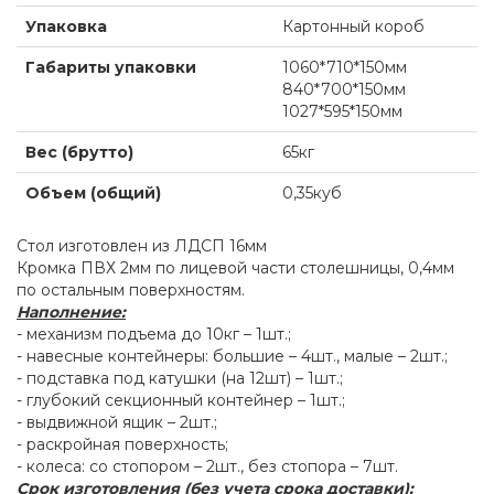
Упаковка
Картонный короб
Габариты упаковки
1060*710*150мм
840*700*150мм
1027*595*150мм
Вес (брутто)
65кг
Объем (общий)
0,35куб
Стол изготовлен из ЛДСП 16мм
Кромка ПВХ 2мм по лицевой части столешницы, 0,4мм
по остальным поверхностям.
Наполнение:
- механизм подъема до 10кг – 1шт.;
- навесные контейнеры: большие – 4шт., малые – 2шт.;
- подставка под катушки (на 12шт) – 1шт.;
- глубокий секционный контейнер – 1шт.;
- выдвижной ящик – 2шт.;
- раскройная поверхность;
- колеса: со стопором – 2шт., без стопора – 7шт.
Срок изготовления (без учета срока доставки):