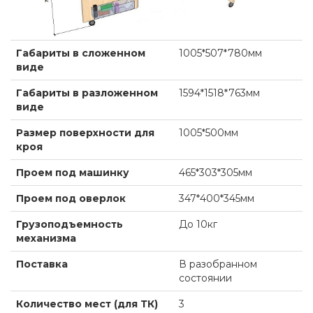
Габариты в сложенном
1005*507*780мм
виде
Габариты в разложенном
1594*1518*763мм
виде
Размер поверхности для
1005*500мм
кроя
Проем под машинку
465*303*305мм
Проем под оверлок
347*400*345мм
Грузоподъемность
До 10кг
механизма
Поставка
В разобранном
состоянии
Количество мест (для ТК)
3