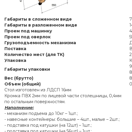
Габариты в сложенном виде
7
Габариты в разложенном виде
1
Проем под машинку
4
Проем под оверлок
5
Грузоподъемность механизма
Д
Поставка
В
Количество мест (для ТК)
2
Упаковка
К
9
Габариты упаковки
8
Вес (брутто)
8
Объем (общий)
0
Стол изготовлен из ЛДСП 16мм
Кромка ПВХ 2мм по лицевой части столешницы, 0,4мм
по остальным поверхностям.
Наполнение:
- механизм подъема до 10кг – 1шт.;
- навесные контейнеры: большие – 4шт., малые – 2шт.;
- подставка под катушки (на 12шт) – 1шт.;
- подставка под катушки (на 56шт) – 1шт.;