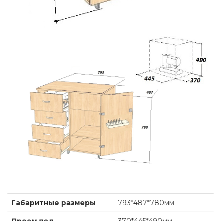
Габаритные размеры
793*487*780мм