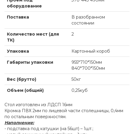
Проем под
370*445*490мм
оборудование
Поставка
В разобранном
состоянии
Количество мест (для
2
ТК)
Упаковка
Картонный короб
Габариты упаковки
955*710*150мм
840*700*150мм
Вес (брутто)
50кг
Объем (общий)
0,25куб
Стол изготовлен из ЛДСП 16мм
Кромка ПВХ 2мм по лицевой части столешницы, 0,4мм
по остальным поверхностям.
Наполнение:
- подставка под катушки (на 56шт) – 1шт.;