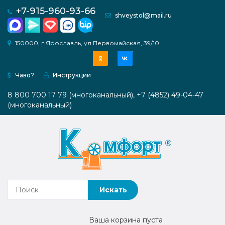
для рукоделия (квилтинг, пэчв
+7-915-960-93-66
shveystol@mail.ru
с увеличенным проемом под 
Модульные платформы
Комфорт PRO 1
О
150000, г.Ярославль, ул.Первомайская, 39/10
компании
Комфорт PRO 2
Веерная система ТВИСТ
Чаво?
Инструкции
Каталог
ШКАФЫ
Системы хранения
8 800 700 17 79 (многоканальный), +7 (4852) 49-04-47
Как
(многоканальный)
Мебель для вязальной техники
купить
Раскройные столы
Инструкции
Медиагалерея
Контакты
Наши
Ваша корзина пуста